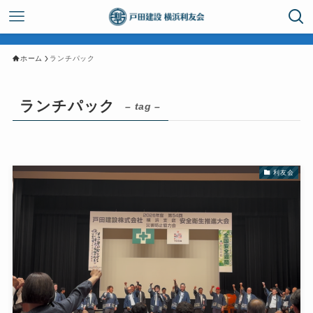
ホーム
ランチパック
ランチパック
– tag –
利友会